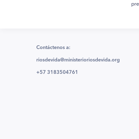
pre
Contáctenos a:
riosdevida@ministerioriosdevida.org
+57 3183504761