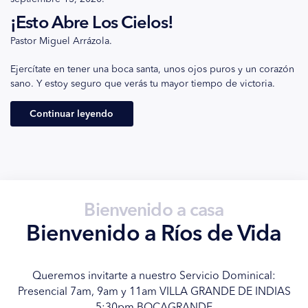
El Pan De Vida
Pastor Miguel Arrázola.
Hoy estamos celebrando una de las ordenanzas más
importantes, la Santa Cena no es un rito, la cena es una
impartición de sanidad divina y liberación, si la tomas como
debe ser vas a obtener muchos beneficios.
Continuar leyendo
Bienvenido a casa
Bienvenido a Ríos de Vida
Queremos invitarte a nuestro Servicio Dominical:
Presencial 7am, 9am y 11am VILLA GRANDE DE INDIAS
5:30pm BOCAGRANDE