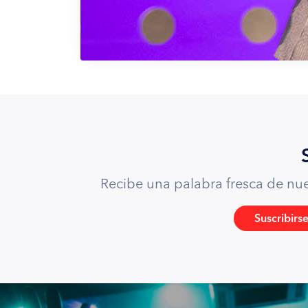
no los elimina, ellos mismos se eliminan. La carne es
morada celestial.
Usted puede reclamar las promesas todo el tiempo que 
Biblia, si usted no es atraído, si no está siendo tocad
Romanos 8:4 – 11 (RVR)
Los que viven en la carne nada les funciona. Hay que
levante, eso se hace buscando a Dios.
¿Cómo entras en el Espíritu?, si no lo haces por eso n
cuando eres consciente del Espíritu y su Presencia to
hechos 6:9 (RVR)
Olvídense de la enfermedad, no se ensimismen en la
agota pero el Espíritu vivifica.
Recibe una palabra fresca de nues
¿Cuándo funciona el nombre de Jesús?, cuando te rin
con todo el corazón y verán los cambios en su vida.
Suscribirs
Métase con Dios, olvídese de todo y métase a adorar.
te rindes a Dios, con la intensidad de tu alma. Dios 
Cuando te rindes en su presencia todo pasa, la gente 
Busca a Dios.
Salmos 40:1 – 3 (RVR)