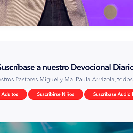
 insaciable. No dejes que una posesión terrenal te evite tu
quiera, pero eso no da resultado si no tienes al autor de la
o por Dios, le urge pedirle eso a Él.
 rogarle a Dios que vivifique la Palabra para que se
o te sanas, si te angustias con el problema no te sanas,
do se te va.
Suscríbase a nuestro Devocional Diario
 enfermedad, enfóquense en la Presencia de Dios. La carne
tros Pastores Miguel y Ma. Paula Arrázola, todos l
des diariamente a Él, ríndanse en su Presencia, adórenlo
e Adultos
Suscribirse Niños
Suscríbase Audio 
 la sanidad no sólo viene por pedir, la sanidad viene cuando
no bendice al que no se somete a su voluntad.
se sana cuando los enfermos están dispuestos a servir.