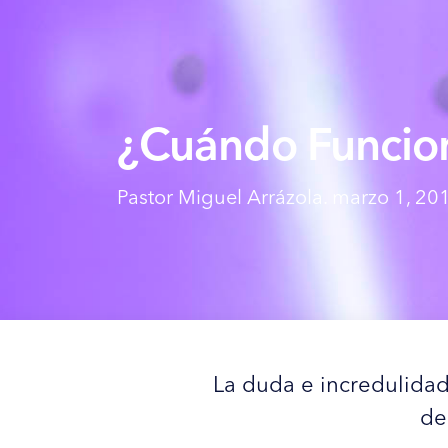
¿Cuándo Funcio
Pastor Miguel Arrázola. marzo 1, 20
La duda e incredulidad
de