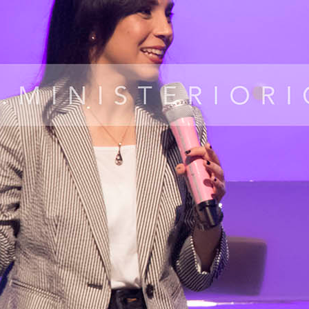
inguna enfermedad ni demonio te toca.
nte alto, no satisfaciendo los deseos de la carne. Hay un
o hay un anhelo en tu carne de pecar, dependiendo de lo que
ro.
o tienen relación con Jesús, igual sucede con los jóvenes que
en la carne, pero estar en inmundicia, lascivia.
s, eso es carnalidad, donde hay una persona amorosa hay
, paciencia, etc. El líder debe ser bondadoso y benigno con
nce, usted crucifica la carne.
ción temporal de él, el cuerpo es el estuche, no te puede
gusanos, la verdadera persona es la que está dentro de ti,
os a la oración a las 5 A.M. así sea que el cuerpo no quiera,
la salvación por andar en la carne?. A los cristianos el diablo