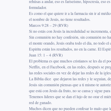
rehúsas a andar, eso es fariseísmo, hipocresía, eso e
formulador.
Es como el que quiere ir a la farmacia sin ir al médic
el nombre de Jesús, no tiene resultados.
Marcos 9:28 – 29 (RVR)
Si no estás con Jesús la incredulidad se incrementa, 
Sin comunión no hay confesión, sin comunión no hay 
el monte orando, Jesús oraba todo el día, no todo el 
Espíritu están los resultados, no en la carne. El Espí
Juan 15: 1 – 4 (RVR)
El problema es que muchos cristianos se les da el po
Netflix, en el Facebook, en las redes, después se p
las redes sociales en vez de dejar las redes de la igles
La Biblia dice que dejaron las redes y le seguían, d
Jesús sin comunión piensas que a ti mismo te autori
que está con Jesús da fruto, no se cansa y sigue par
Tenemos líderes que se dan el lujo de no orar el mié
red de ganado.
Muchos dicen que no pueden confesar lo malo que les