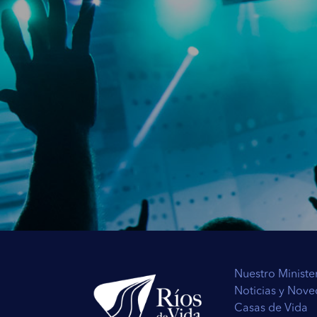
Tienes que estar pacientemente con Dios, en casa, en
Jehová te hace sacar del lodo de la desesperación. C
cuando esperas a Dios y lo buscas hasta que lo encue
enfermedad se fue, el problema desapareció, eso está
Filipenses 4:6 (RVR)
La gente que no entra en el Espíritu comienza a hacer
Presencia vuelve a pedir lo mismo, la manera correct
Dios te de una palabra, hasta que el Espíritu Santo 
sus peticiones y se salen.
Métete con Dios, hasta que no conquistes eso no conq
Salmos 46:10 (RVR)
El activismo no es fe, la carnalidad no es fe, no seas 
Presencia. Entra en un nuevo nivel. En la espera tu m
revela la parte que conoce de ti.
Nuestro Ministe
Noticias y Nov
Casas de Vida