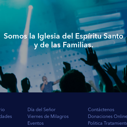
 privado y en la iglesia los miércoles. Cuando tú esperas a
uando estás metido en el Espíritu tienes un cántico nuevo,
ntras. Cuando Dios te da un cántico ya la hiciste, ya la
 resuelto.
Somos la Iglesia del Espíritu Santo
 notorias sus peticiones delante del Señor, pero sin la
a de pedir es hacerlo y meterse en la Presencia hasta que
y de las Familias.
te toque, hasta que te saque una lágrima, pero muchos hacen
uistarás el poder de Dios, la espera mata a la carne.
loro carismático, no repitas por repetir, sin buscar la
iras las fallas, en la espera conoces más a Dios y Él te
rio
Día del Señor
Contáctenos
edades
Viernes de Milagros
Donaciones Onlin
Eventos
Politica Tratamien