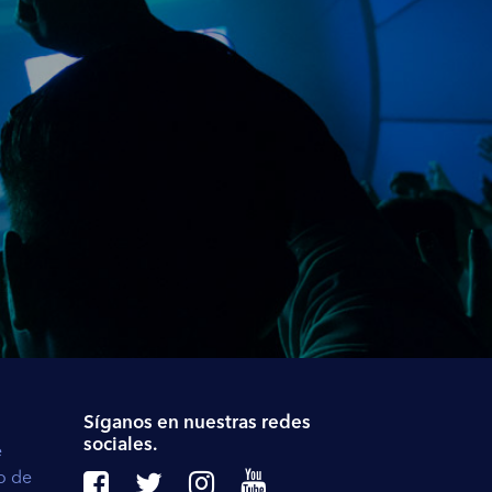
Síganos en nuestras redes
sociales.
e
to de