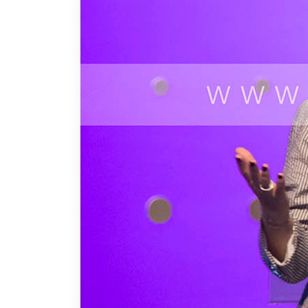
Tienes que aprender a caminar en el Espíritu, así n
Gálatas 5:16 – 24 (RVR)
Para andar en el Espíritu tenemos que estar en el mo
deseo, un anhelo de tu espíritu de buscar a Dios per
busques más la balanza se inclina de un lado o de ot
Los adulterios son el producto de un cristiano que n
fornican, tú puedes danzar en la carne, puedes cantar 
Hay hermanos que después de viejos envidian a otro
una persona que está con Dios, viene el gozo, la paz
las personas.
Morir asimismo se hace diariamente en el altar de bro
1 Corintios 9:27 (RVR)
Pablo entendía que el cuerpo no era él, sino una posi
ganar. El cuerpo cuando lo entierran se lo comen los 
esa persona se va para el cielo.
El cuerpo es el forro, el forro no te puede ganar, vam
no te dejes dominar, no te dejes echar a perder.
No puede ser que la silla te mate, ¿usted va a perder 