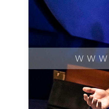
Los pastores hijos de la casa, los discípulos, h
reenfocarse traerá nuevos frutos, ampliará la c
La cosecha ya está lista, solo recógela como hij
reino son la prioridad, porque nadie que camin
nunca se pierde, siempre se gana. Este es un añ
negocio y tus proyectos, sube al monte y reedi
prosperidad y abundancia vendrá cuando la cas
casa de Dios no tendrá perdida, convierte al pa
Los que confían en lo eterno jamás serán aver
que habite al abrigo del altísimo morará bajo 
que hagas, nadie podrá tocar tu granero, nadie 
padre dijo que hará, este será un año de cosec
cuando nadie lo haga. 2020 fluirá para aquell
integridad, lealtad, honra, porque llega un m
contener la esencia, solo se liberan los frutos
alcanzará, el corazón de los justos sí. Si saco 