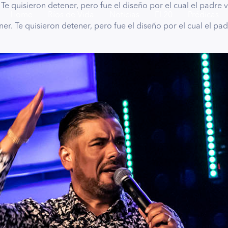
Te quisieron detener, pero fue el diseño por el cual el padre v
Home
Ríos de Vida
Noticias
El 20
Prédicas
er. Te quisieron detener, pero fue el diseño por el cual el pad