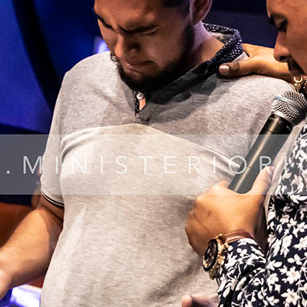
abrá un tiempo de reenfocarse en la visión, pero el
osecha, extenderá tus frutos.
o. 2020 el reino será la prioridad, los proyectos del
e en los proyectos eternos va a fracasar, con Dios
o de prioridades, si quieres que se extienda tu
fica la casa de Jehová, porque la gran explosión de
a esté terminada. Todo aquel que reedifique sobre la
dre en tu socio.
gonzados. Mi confianza solo viene de Jehová, aquel
la sombra del omnipotente, estará cubierto en todo lo
podrá tocar tu cosecha, nadie podrá tocar lo que el
ha incalculable. Verás cómo hijos leales cosecharan
os que se muevan en principios eternos, mayordomía,
omento donde la unción y los dones no pueden
 para aquellos que caminen en la esencia. La unción no
un pescado del mar y lo lleno de aceite, quizás