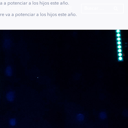
a a potenciar a los hijos este año.
Eventos
Contáctenos
LIVE
re va a potenciar a los hijos este año.