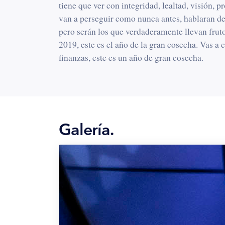
tiene que ver con integridad, lealtad, visión, pr
van a perseguir como nunca antes, hablaran de
pero serán los que verdaderamente llevan fruto,
2019, este es el año de la gran cosecha. Vas a 
finanzas, este es un año de gran cosecha.
Todos los años declaramos que el próximo año 
de repente para muchos sigue siendo igual, porqu
lo que preparará la gran cosecha. No van a cose
Para los hijos leales la cosecha no tendrá esf
Galería.
porque la cosecha este caída, sino porque ya e
Vas a ver a tus hijos y a tus nietos entrar en el
generación. Lo financiero será una consecuenci
tus hijos, nietos, porque este es un año de gran
Si usted va a cosechar, debe saber qué va a co
la cosecha.