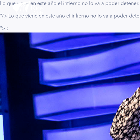
Lo que viene en este año el infierno no lo va a poder detener. 
"/>
Lo que viene en este año el infierno no lo va a poder deten
">
;