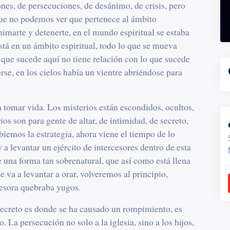
ones, de persecuciones, de desánimo, de crisis, pero
que no podemos ver que pertenece al ámbito
animarte y detenerte, en el mundo espiritual se estaba
tá en un ámbito espiritual, todo lo que se mueva
o que sucede aquí no tiene relación con lo que sucede
erse, en los cielos había un vientre abriéndose para
 tomar vida. Los misterios están escondidos, ocultos,
rios son para gente de altar, de intimidad, de secreto,
iemos la estrategia, ahora viene el tiempo de lo
 a levantar un ejército de intercesores dentro de esta
e una forma tan sobrenatural, que así como está llena
se va a levantar a orar, volveremos al principio,
rcesora quebraba yugos.
 secreto es donde se ha causado un rompimiento, es
 La persecución no solo a la iglesia, sino a los hijos,