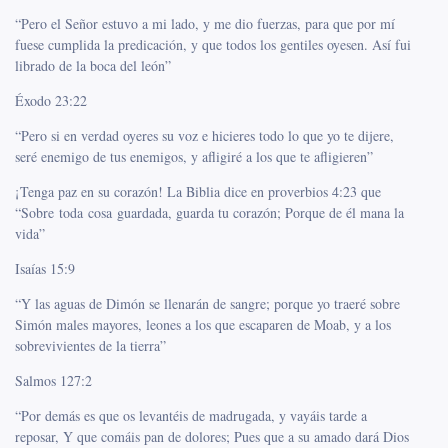
“Pero el Señor estuvo a mi lado, y me dio fuerzas, para que por mí
fuese cumplida la predicación, y que todos los gentiles oyesen. Así fui
librado de la boca del león”
Éxodo 23:22
“Pero si en verdad oyeres su voz e hicieres todo lo que yo te dijere,
seré enemigo de tus enemigos, y afligiré a los que te afligieren”
¡Tenga paz en su corazón! La Biblia dice en proverbios 4:23 que
“Sobre toda cosa guardada, guarda tu corazón; Porque de él mana la
vida”
Isaías 15:9
“Y las aguas de Dimón se llenarán de sangre; porque yo traeré sobre
Simón males mayores, leones a los que escaparen de Moab, y a los
sobrevivientes de la tierra”
Salmos 127:2
“Por demás es que os levantéis de madrugada, y vayáis tarde a
reposar, Y que comáis pan de dolores; Pues que a su amado dará Dios