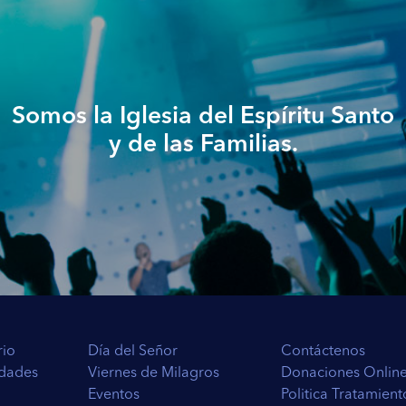
 y la gloria de ellos; porque a mí me ha sido
trado me adorares, todos serán tuyos”.
triunfo porque esa corona derramó sangre y toda la
tierra debido a su pecado.
Somos la Iglesia del Espíritu Santo
y de las Familias.
voz de tu mujer, y comiste del árbol de que te mandé
ierra por tu causa; con dolor comerás de ella todos
19
ducirá, y comerás plantas del campo.
Con el sudor
a la tierra, porque de ella fuiste tomado; pues polvo
a, esta fue redimida de toda maldición. ¡Hay mucho
e nunca se contaminó con el pecado del hombre.
rio
Día del Señor
Contáctenos
cho legítimo de coronarse con la corona de gloria. Y
edades
Viernes de Milagros
Donaciones Onlin
consumado es.
dió, por eso dijo
Eventos
Politica Tratamien