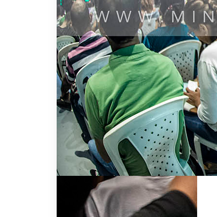
el llamado en tu vida hicieron que sus palabra
quien Dios ha bendecido?
Si en verdad te conoces bien y sabes quién eres
conmover todo lo malo que digan de ti. Debemo
apariencias ni por las palabras, porque hay a
aparentar ser buenos para nuestra vida. La lec
hueles. Entonces no te dejes guiar por los ojos,
Aprende a desechar todo lo que te aleja de Dio
en medio de su aparente peor derrota, dijo al
C
de seguro confundió al diablo por completo.
La corona de espinas que cargó Jesús en la cru
el diablo le había quitado a Adán y que Jesús 
espinas fue la que hizo conquistar la corona qu
A lo largo de la historia, vemos que la corona