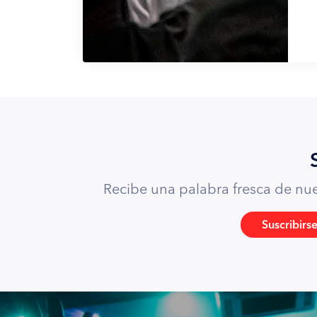
Génesis 1:28 (RVR)
“Y los bendijo Dios, y les dijo: Fructificad y m
en los peces del mar, en las aves de los cielos,
Génesis 2:16-17 (RVR)
“
Y mandó Jehová Dios al hombre, diciendo: D
árbol de la ciencia del bien y del mal no come
morirás”.
Lamentaciones 5:16 (RVR)
Recibe una palabra fresca de nues
“Cayó la corona de nuestra cabeza; ¡Ay ahor
Suscribirs
Esta es la manera ostentosa que el diablo buscó
Lucas 4:5-7 (RVR)
“Y le llevó el diablo a un alto monte, y le mos