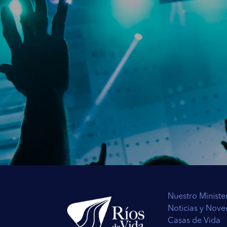
dijo el diablo: A ti te daré toda esta potestad,
7
entregada, y a quien quiero la doy.
Si tú pos
Entonces, la corona de espinas representa un 
maldición pro e l pecado de Adán recayó en la 
Génesis 3:17-19 (RVR)
“Y al hombre dijo: Por cuanto obedeciste a la 
diciendo: No comerás de él; maldita será la t
18
los días de tu vida.
Espinos y cardos te pro
de tu rostro comerás el pan hasta que vuelvas 
eres, y al polvo volverás”.
Cuando la sangre de Jesús cayó sobre la tierr
poder en la sangre de Jesús! Porque Su sangr
Nuestro Ministe
Por causa de Su sangre, Jesús recuperó el dere
Noticias y Nov
el Hijo de Dios recuperó todo lo que Adán per
Casas de Vida