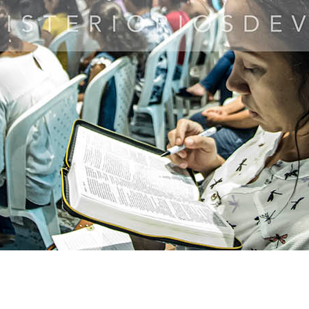
s cayeran al suelo. Y es que, ¿quién puede maldecir a
, no te va a importar lo que la gente diga ni te debe
s aprender a no juzgar a las personas por las
lgunos que manejan estos aspectos muy bien para
he en mal estado sigue siendo blanca, hasta que la
 ve a la esencia de las personas.
s. A mí me encanta el enfoque de la vida de Jesús, Él
“Consumado es”.
go que conmocionó al diablo:
Esto
onsumado es
misión cumplida.
significa
z se transformó en una corona de gloria, aquella que
le regresó. La sangre derramada por la corona de
e el diablo le quitó a Adán.
 siempre ha sido un símbolo de autoridad.