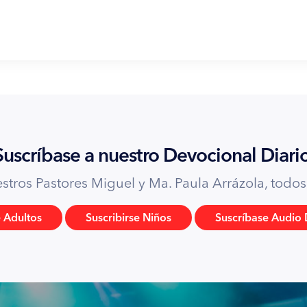
ultiplicaos; llenad la tierra, y sojuzgadla, y señoread
 y en todas las bestias que se mueven sobre la tierra”.
17
e todo árbol del huerto podrás comer;
mas del
rás; porque el día que de él comieres, ciertamente
Suscríbase a nuestro Devocional Diario
tros Pastores Miguel y Ma. Paula Arrázola, todos l
a de nosotros! porque pecamos”.
e Adultos
Suscribirse Niños
Suscríbase Audio 
 para tentar a Jesús:
6
tró en un momento todos los reinos de la tierra.
Y le