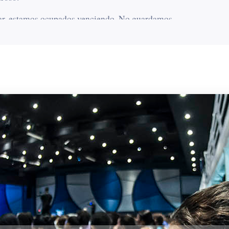
car, estamos ocupados venciendo. No guardamos
solo que los calumniadores decepcionan.
n tu nombre, no tu historia. Recuerda que hay muchos
ja ja ja
puede escribir
sin reírse, también pueden
il de aceptar y más fácil de extenderse. Pero la
personas tóxicas, calumniadoras, burlonas, tienen una
buscan la manera de controlar la forma en que potros
Dios es tu escudo y quien te guarda siempre. Así que
umniadores, copiadores de ti que quizás te roben la
ra que las personas cambien, sino que nos permite
aro sobre tu vida que así es como vas a saber que
 te han profetizado ha sucedido, porque la unción y