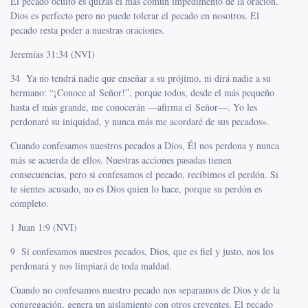
El pecado oculto es quizás el más común impedimento de la oración.
Dios es perfecto pero no puede tolerar el pecado en nosotros. El
pecado resta poder a nuestras oraciones.
Jeremías 31:34 (NVI)
34 Ya no tendrá nadie que enseñar a su prójimo, ni dirá nadie a su
hermano: “¡Conoce al Señor!”, porque todos, desde el más pequeño
hasta el más grande, me conocerán —afirma el Señor—. Yo les
perdonaré su iniquidad, y nunca más me acordaré de sus pecados».
Cuando confesamos nuestros pecados a Dios, Él nos perdona y nunca
más se acuerda de ellos. Nuestras acciones pasadas tienen
consecuencias, pero si confesamos el pecado, recibimos el perdón. Si
te sientes acusado, no es Dios quien lo hace, porque su perdón es
completo.
1 Juan 1:9 (NVI)
9 Si confesamos nuestros pecados, Dios, que es fiel y justo, nos los
perdonará y nos limpiará de toda maldad.
Cuando no confesamos nuestro pecado nos separamos de Dios y de la
congregación, genera un aislamiento con otros creyentes. El pecado