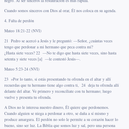
negro. Al ser sinceros la restauración es más rápida.
Cuando somos sinceros con Dios al orar, Él nos coloca en su agenda.
4. Falta de perdón
Mateo 18:21-22 (NVI)
21 Pedro se acercó a Jesús y le preguntó: —Señor, ¿cuántas veces
tengo que perdonar a mi hermano que peca contra mí?
¿Hasta siete veces? 22 —No te digo que hasta siete veces, sino hasta
setenta y siete veces [a] —le contestó Jesús—.
Mateo 5:23-24 (NVI)
23 »Por lo tanto, si estás presentando tu ofrenda en el altar y allí
recuerdas que tu hermano tiene algo contra ti, 24 deja tu ofrenda allí
delante del altar. Ve primero y reconcíliate con tu hermano; luego
vuelve y presenta tu ofrenda.
A Dios no le interesa nuestro dinero, Él quiere que perdonemos.
Cuando alguien se niega a perdonar a otro, se daña a sí mismo y
produce amargura. El perdón no solo le permite a su corazón hacer lo
bueno, sino ser luz. La Biblia que somos luz y sal, pero una persona