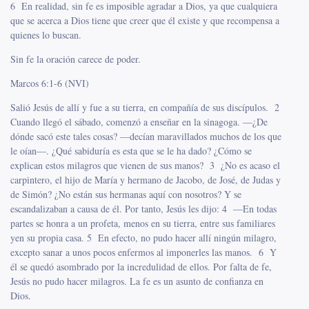
6 En realidad, sin fe es imposible agradar a Dios, ya que cualquiera
que se acerca a Dios tiene que creer que él existe y que recompensa a
quienes lo buscan.
Sin fe la oración carece de poder.
Marcos 6:1-6 (NVI)
Salió Jesús de allí y fue a su tierra, en compañía de sus discípulos. 2
Cuando llegó el sábado, comenzó a enseñar en la sinagoga. —¿De
dónde sacó este tales cosas? —decían maravillados muchos de los que
le oían—. ¿Qué sabiduría es esta que se le ha dado? ¿Cómo se
explican estos milagros que vienen de sus manos? 3 ¿No es acaso el
carpintero, el hijo de María y hermano de Jacobo, de José, de Judas y
de Simón? ¿No están sus hermanas aquí con nosotros? Y se
escandalizaban a causa de él. Por tanto, Jesús les dijo: 4 —En todas
partes se honra a un profeta, menos en su tierra, entre sus familiares
yen su propia casa. 5 En efecto, no pudo hacer allí ningún milagro,
excepto sanar a unos pocos enfermos al imponerles las manos. 6 Y
él se quedó asombrado por la incredulidad de ellos. Por falta de fe,
Jesús no pudo hacer milagros. La fe es un asunto de confianza en
Dios.