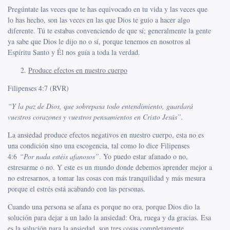
Pregúntate las veces que te has equivocado en tu vida y las veces que
lo has hecho, son las veces en las que Dios te guio a hacer algo
diferente. Tú te estabas convenciendo de que sí; generalmente la gente
ya sabe que Dios le dijo no o sí, porque tenemos en nosotros al
Espíritu Santo y Él nos guía a toda la verdad.
Produce efectos en nuestro cuerpo
Filipenses 4:7 (RVR)
“Y la paz de Dios, que sobrepasa todo entendimiento, guardará
vuestros corazones y vuestros pensamientos en Cristo Jesús”.
La ansiedad produce efectos negativos en nuestro cuerpo, esta no es
una condición sino una escogencia, tal como lo dice
Filipenses
4:6
“Por nada estéis afanosos”
. Yo puedo estar afanado o no,
estresarme o no. Y este es un mundo donde debemos aprender mejor a
no estresarnos, a tomar las cosas con más tranquilidad y más mesura
porque el estrés está acabando con las personas.
Cuando una persona se afana es porque no ora, porque Dios dio la
solución para dejar a un lado la ansiedad: Ora, ruega y da gracias. Esa
es la solución para la ansiedad, son tres cosas completamente