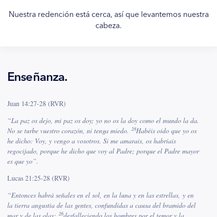
Nuestra redención está cerca, así que levantemos nuestra
cabeza.
Enseñanza.
Juan 14:27-28 (RVR)
“
La paz os dejo, mi paz os doy; yo no os la doy como el mundo la da.
28
No se turbe vuestro corazón, ni tenga miedo.
Habéis oído que yo os
he dicho: Voy, y vengo a vosotros. Si me amarais, os habríais
regocijado, porque he dicho que voy al Padre; porque el Padre mayor
es que yo”.
Lucas 21:25-28 (RVR)
“Entonces habrá señales en el sol, en la luna y en las estrellas, y en
la tierra angustia de las gentes, confundidas a causa del bramido del
26
mar y de las olas;
desfalleciendo los hombres por el temor y la