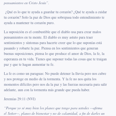
pensamientos en Cristo Jesús”.
¿Qué es lo que te ayuda a guardar tu corazón? ¿Qué te ayuda a cuidar
tu corazón? Solo la paz de Dios que sobrepasa todo entendimiento te
ayuda a mantener tu corazón puro.
La suposición es el combustible que el diablo usa para crear malos
pensamientos en tu mente. El diablo es muy astuto para traer
sentimientos y síntomas para hacerte creer que lo que suponías está
pasando y robarte la paz. Piensa en los sentimientos que generan
buenas suposiciones, piensa lo que produce el amor de Dios, la fe, la
esperanza en tu vida. Tienes que suponer todas las cosas que te traigan
paz y que te hagan aumentar tu fe.
La fe es como un paraguas: No puede detener la lluvia pero nos cubre
y nos protege en medio de la tormenta. Y la fe no nos quita los
momentos difíciles pero nos da la paz y las fuerzas necesaria para salir
adelante, aun con la tormenta más grande que pueda haber.
Jeremías 29:11 (NVI)
“Porque yo sé muy bien los planes que tengo para ustedes —afirma
el Señor—, planes de bienestar y no de calamidad, a fin de darles un