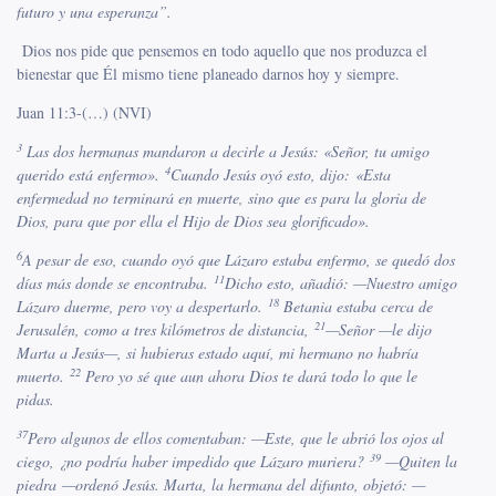
futuro y una esperanza”.
Dios nos pide que pensemos en todo aquello que nos produzca el
bienestar que Él mismo tiene planeado darnos hoy y siempre.
Juan 11:3-(…) (NVI)
3
Las dos hermanas mandaron a decirle a Jesús: «Señor, tu amigo
4
querido está enfermo».
Cuando Jesús oyó esto, dijo: «Esta
enfermedad no terminará en muerte, sino que es para la gloria de
Dios, para que por ella el Hijo de Dios sea glorificado».
6
A pesar de eso, cuando oyó que Lázaro estaba enfermo, se quedó dos
11
días más donde se encontraba.
Dicho esto, añadió: —Nuestro amigo
18
Lázaro duerme, pero voy a despertarlo.
Betania estaba cerca de
21
Jerusalén, como a tres kilómetros
de distancia,
—Señor —le dijo
Marta a Jesús—, si hubieras estado aquí, mi hermano no habría
22
muerto.
Pero yo sé que aun ahora Dios te dará todo lo que le
pidas.
37
Pero algunos de ellos comentaban: —Este, que le abrió los ojos al
39
ciego, ¿no podría haber impedido que Lázaro muriera?
—Quiten la
piedra —ordenó Jesús. Marta, la hermana del difunto, objetó: —