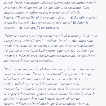
de todo Israel, movilizaron todas sus fuerzas para capturarlo; pero le
9
avisaron a David que venían, así que salió a su encuentro.
Los
filisteos llegaron y realizaron una incursión en el valle de
10
Refaim.
Entonces David le preguntó a Dios: —¿Debo salir a pelear
contra los filisteos? ¿Los entregarás en mis manos? El Señor le
contestó: —Sí, adelante. Te los entregaré.
11
Entonces David y sus tropas subieron a Baal-perazim y allí derrotó
a los filisteos. «¡Dios lo hizo! —exclamó David—. ¡Me utilizó para
irrumpir en medio de mis enemigos como una violenta inundación!».
Así que llamó a ese lugar Baal-perazim (que significa «el Señor que
12
irrumpe»).
Los filisteos abandonaron sus dioses allí, así que David
dio órdenes de que fueran quemados.
13
Poco tiempo después, los filisteos volvieron y de nuevo hicieron una
14
incursión en el valle.
Una vez más David le preguntó a Dios qué
debía hacer. «No los ataques de frente —le contestó Dios—. En
cambio, rodéalos y, cerca de los álamos, atácalos por la
15
retaguardia.
Cuando oigas un sonido como de pies que marchan en
las copas de los álamos, ¡entonces sal a atacar! Esa será la señal de
que Dios va delante de ti para herir de muerte al ejército
16
filisteo».
Entonces David hizo lo que Dios le ordenó e hirió de