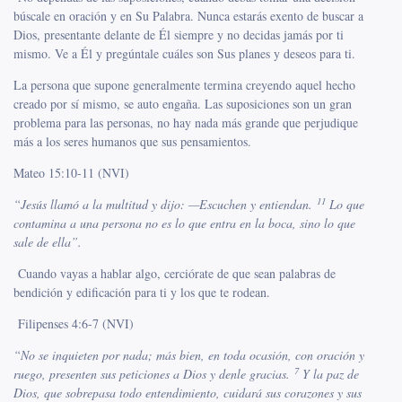
búscale en oración y en Su Palabra. Nunca estarás exento de buscar a
Dios, presentante delante de Él siempre y no decidas jamás por ti
mismo. Ve a Él y pregúntale cuáles son Sus planes y deseos para ti.
La persona que supone generalmente termina creyendo aquel hecho
creado por sí mismo, se auto engaña. Las suposiciones son un gran
problema para las personas, no hay nada más grande que perjudique
más a los seres humanos que sus pensamientos.
Mateo 15:10-11 (NVI)
11
“
Jesús llamó a la multitud y dijo: —Escuchen y entiendan.
Lo que
contamina a una persona no es lo que entra en la boca, sino lo que
sale de ella”.
Cuando vayas a hablar algo, cerciórate de que sean palabras de
bendición y edificación para ti y los que te rodean.
Filipenses 4:6-7 (NVI)
“
No se inquieten por nada; más bien, en toda ocasión, con oración y
7
ruego, presenten sus peticiones a Dios y denle gracias.
Y la paz de
Dios, que sobrepasa todo entendimiento, cuidará sus corazones y sus