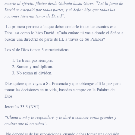
17
muerte al ejército filisteo desde Gabaón hasta Gezer.
Así la fama de
David se extendió por todas partes, y el Señor hizo que todas las
naciones tuvieran temor de David”.
La primera persona a la que debes contarle todos tus asuntos es a
Dios, así como lo hizo David. ¿Cada cuánto tú vas a donde el Señor a
buscar una directriz de parte de Él, a través de Su Palabra?
Los sí de Dios tienen 3 características:
Te traen paz siempre.
Suman y multiplican.
No restan ni dividen.
Dios quiere que vayas a Su Presencia y que obtengas allí la paz para
tomar las decisiones en tu vida, basadas siempre en la Palabra de
Dios.
Jeremías 33:3 (NVI)
“Clama a mí y te responderé, y te daré a conocer cosas grandes y
ocultas que tú no sabes”.
No dependas de las suposiciones, cuando debas tomar una decisión