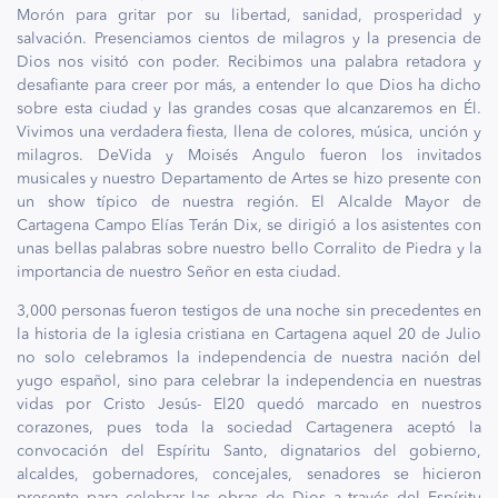
Morón para gritar por su libertad, sanidad, prosperidad y
salvación. Presenciamos cientos de milagros y la presencia de
Dios nos visitó con poder. Recibimos una palabra retadora y
desafiante para creer por más, a entender lo que Dios ha dicho
sobre esta ciudad y las grandes cosas que alcanzaremos en Él.
Vivimos una verdadera fiesta, llena de colores, música, unción y
milagros. DeVida y Moisés Angulo fueron los invitados
musicales y nuestro Departamento de Artes se hizo presente con
un show típico de nuestra región. El Alcalde Mayor de
Cartagena Campo Elías Terán Dix, se dirigió a los asistentes con
unas bellas palabras sobre nuestro bello Corralito de Piedra y la
importancia de nuestro Señor en esta ciudad.
3,000 personas fueron testigos de una noche sin precedentes en
la historia de la iglesia cristiana en Cartagena aquel 20 de Julio
no solo celebramos la independencia de nuestra nación del
yugo español, sino para celebrar la independencia en nuestras
vidas por Cristo Jesús- El20 quedó marcado en nuestros
corazones, pues toda la sociedad Cartagenera aceptó la
convocación del Espíritu Santo, dignatarios del gobierno,
alcaldes, gobernadores, concejales, senadores se hicieron
presente para celebrar las obras de Dios a través del Espíritu